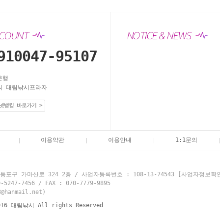
910047-95107
은행
 대림낚시프라자
넷뱅킹 바로가기 >
이용약관
이용안내
1:1문의
포구 가마산로 324 2층 / 사업자등록번호 : 108-13-74543
[사업자정보확
7-7456 / FAX : 070-7779-9895
hanmail.net)
016 대림낚시 All rights Reserved