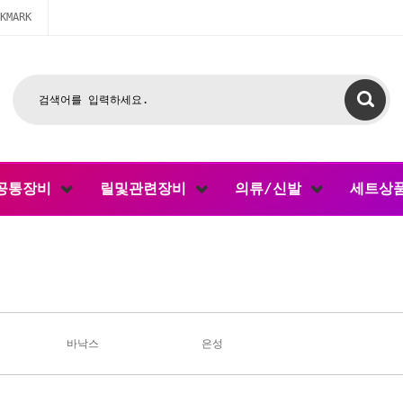
KMARK
공통장비
릴및관련장비
의류/신발
세트상
바낙스
은성