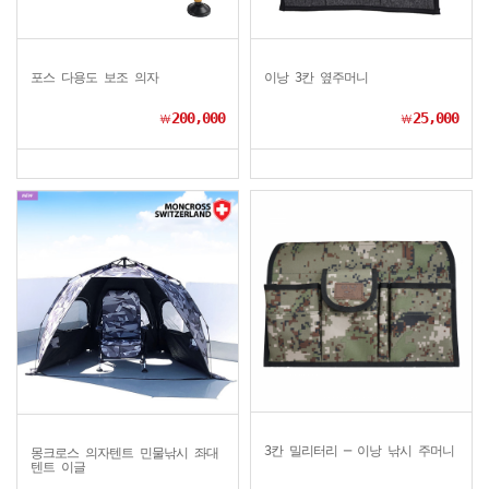
포스 다용도 보조 의자
이낭 3칸 옆주머니
200,000
25,000
￦
￦
3칸 밀리터리 ─ 이낭 낚시 주머니
몽크로스 의자텐트 민물낚시 좌대
텐트 이글