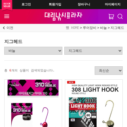
로그인
회원가입
장바구니
마이페이지
이전
HOME
루어장비
바늘
지그헤드
지그헤드
총
6
개의 상품이 검색되었습니다.