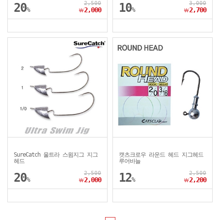
2,500
3,000
20
10
%
2,000
%
2,700
￦
￦
SureCatch 울트라 스윔지그 지그
캣츠크로우 라운드 헤드 지그헤드
헤드
루어바늘
2,500
2,500
20
12
%
2,000
%
2,200
￦
￦