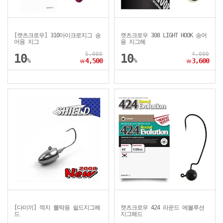
[캣츠크로우] 310마이크로지그 송
캣츠크로우 308 LIGHT HOOK 송어
어용 지그
용 지그헤
5,000
4,000
10
10
%
4,500
%
3,600
￦
￦
[다미끼] 꺽지 뽈락용 쉴드지그헤
캣츠크로우 424 라운드 에볼루션
드
지그헤드