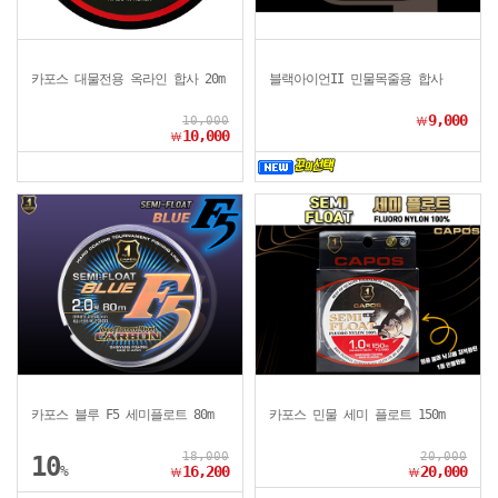
카포스 대물전용 옥라인 합사 20m
블랙아이언II 민물목줄용 합사
9,000
10,000
￦
10,000
￦
카포스 블루 F5 세미플로트 80m
카포스 민물 세미 플로트 150m
18,000
20,000
10
%
16,200
20,000
￦
￦