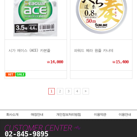
시가 에이스 (ACE) 카본줄
파워드 헤라 원줄 카나데
14,000
15,400
￦
￦
1
2
3
4
회사소개
매장안내
개인정보처리방침
이용약관
이용안내
02-845-9895