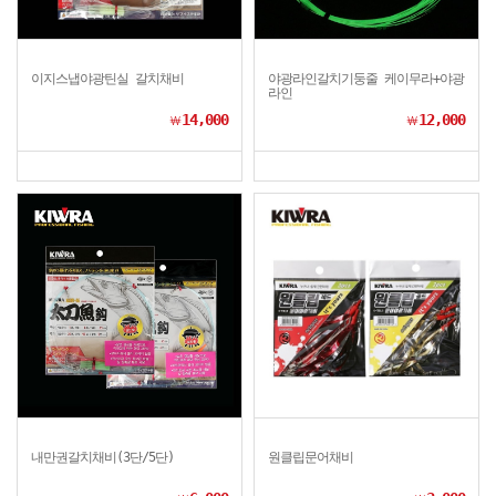
이지스냅야광틴실 갈치채비
야광라인갈치기둥줄 케이무라+야광
라인
14,000
12,000
￦
￦
내만권갈치채비(3단/5단)
원클립문어채비