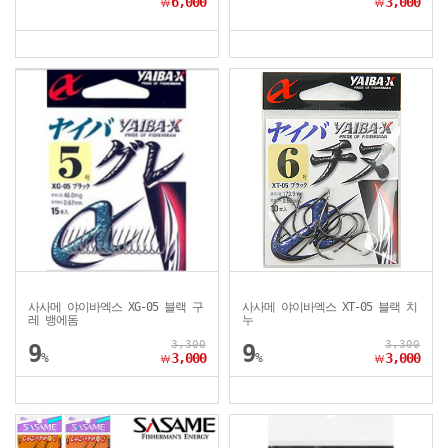
6,000
3,000
￦
￦
사사메 야이바엑스 XG-05 블랙 구
사사메 야이바엑스 XT-05 블랙 치
레 뱅에돔
누
3,300
3,300
9
9
%
3,000
%
3,000
￦
￦