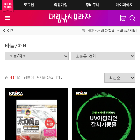
로그인
회원가입
장바구니
마이페이지
이전
HOME
바다장비
바늘/채비
바늘/채비
총
61
개의 상품이 검색되었습니다.