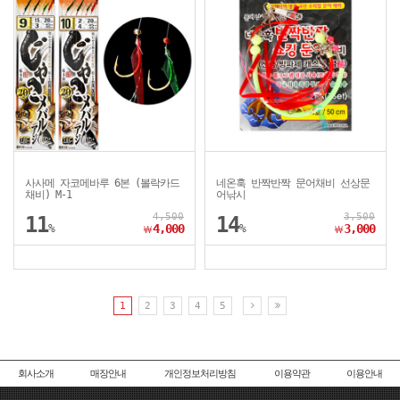
사사메 자코메바루 6본 (볼락카드
네온훅 반짝반짝 문어채비 선상문
채비) M-1
어낚시
4,500
3,500
11
14
%
4,000
%
3,000
￦
￦
1
2
3
4
5
회사소개
매장안내
개인정보처리방침
이용약관
이용안내