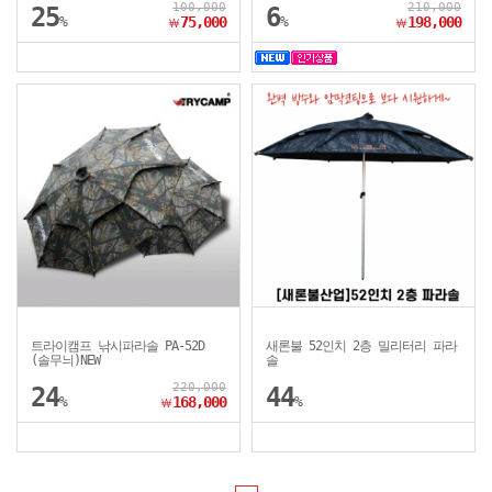
100,000
210,000
25
6
%
75,000
%
198,000
￦
￦
트라이캠프 낚시파라솔 PA-52D
새론불 52인치 2층 밀리터리 파라
(솔무늬)NEW
솔
220,000
24
44
%
168,000
%
￦