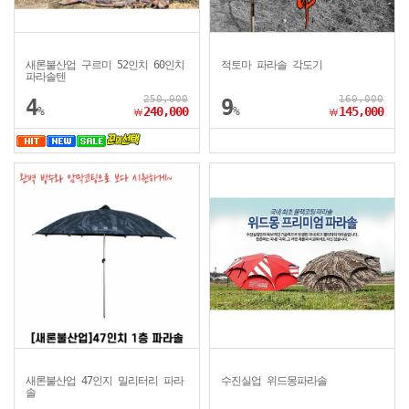
새론불산업 구르미 52인치 60인치
적토마 파라솔 각도기
파라솔텐
250,000
160,000
4
9
%
240,000
%
145,000
￦
￦
새론불산업 47인지 밀리터리 파라
수진실업 위드몽파라솔
솔